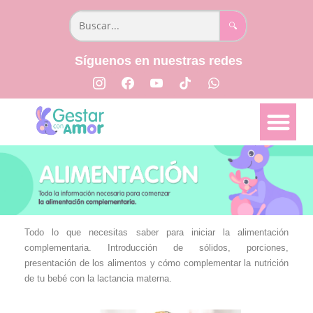
🔍
Síguenos en nuestras redes
📅 Semana a semana
👩🏻‍⚕️ Parto y Posparto
📖 Libro Creciendo Juntos
Todo lo que necesitas saber para iniciar la alimentación
complementaria. Introducción de sólidos, porciones,
presentación de los alimentos y cómo complementar la nutrición
de tu bebé con la lactancia materna.