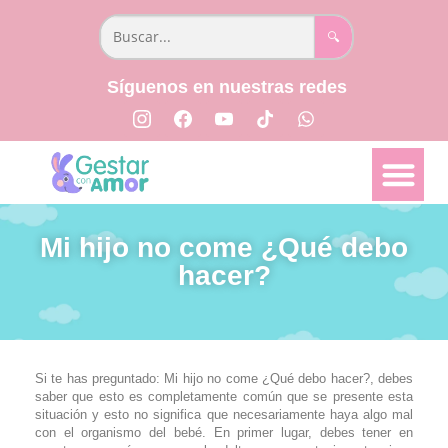
🔍
Síguenos en nuestras redes
📅 Semana a semana
👩🏻‍⚕️ Parto y Posparto
📖 Libro Creciendo Juntos
Mi hijo no come ¿Qué debo
hacer?
Si te has preguntado: Mi hijo no come ¿Qué debo hacer?, debes
saber que esto es completamente común que se presente esta
situación y esto no significa que necesariamente haya algo mal
con el organismo del bebé. En primer lugar, debes tener en