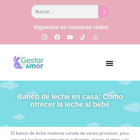
🔍
Síguenos en nuestras redes
📅 Semana a semana
👩🏻‍⚕️ Parto y Posparto
📖 Libro Creciendo Juntos
Banco de leche en casa: Cómo
ofrecer la leche al bebé
El banco de leche materna consta de varios procesos, pero
una vez los has practicado lo suficiente, tomas el ritmo y te