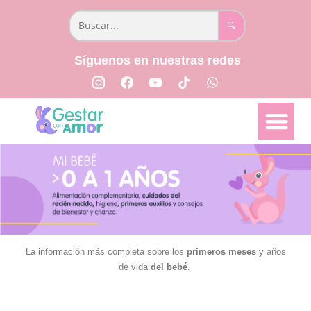
🔍
Síguenos en nuestras redes
📅 Semana a semana
👩🏻‍⚕️ Parto y Posparto
📖 Libro Creciendo Juntos
La información más completa sobre los
primeros meses
y años
de vida
del bebé
.