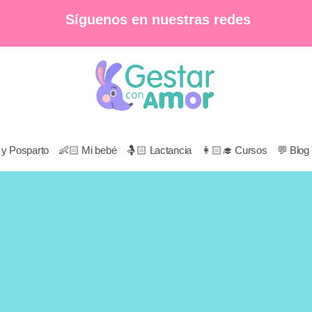
Síguenos en nuestras redes
to y Posparto
👶🏻 Mi bebé
🤱🏻 Lactancia
👩🏻‍🎓 Cursos
💬 Blog