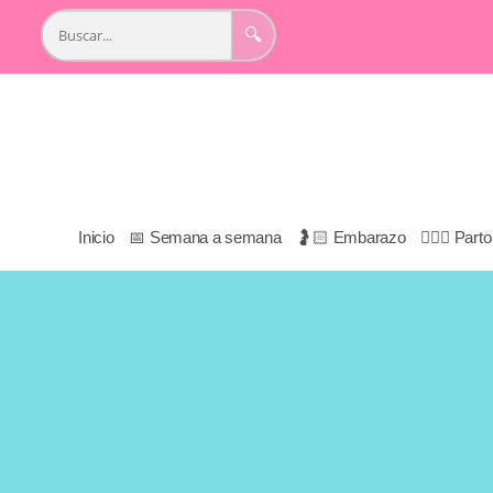
🔍
Inicio
📅 Semana a semana
🤰🏻 Embarazo
👩🏻‍⚕️ Par