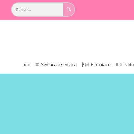
🔍
Inicio
📅 Semana a semana
🤰🏻 Embarazo
👩🏻‍⚕️ Par