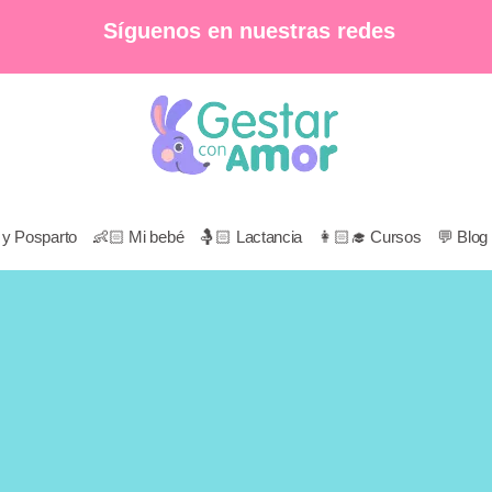
Síguenos en nuestras redes
to y Posparto
👶🏻 Mi bebé
🤱🏻 Lactancia
👩🏻‍🎓 Cursos
💬 Blog