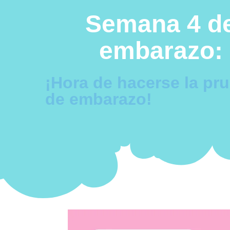
Semana 4 d
embarazo:
¡Hora de hacerse la pr
de embarazo!