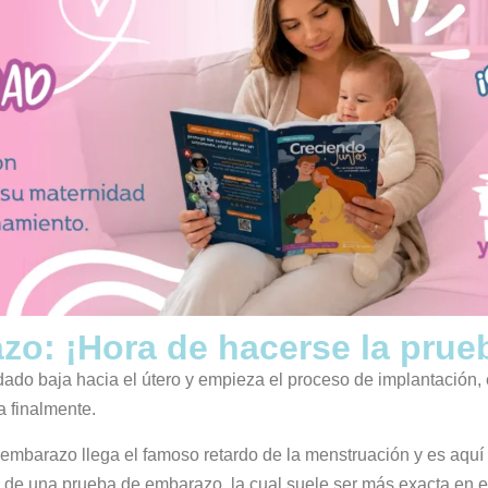
o: ¡Hora de hacerse la prue
do baja hacia el útero y empieza el proceso de implantación, el
a finalmente.
embarazo llega el famoso retardo de la menstruación y es aq
 de una prueba de embarazo, la cual suele ser más exacta en 