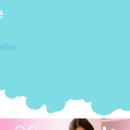
e
ueba