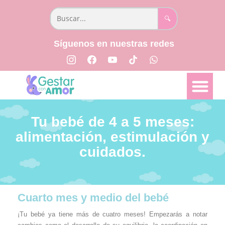
🔍
Síguenos en nuestras redes
Tu bebé de 4 a 5 meses:
alimentación, estimulación y
cuidados.
Cuarto mes y medio del bebé
¡Tu bebé ya tiene más de cuatro meses! Empezarás a notar