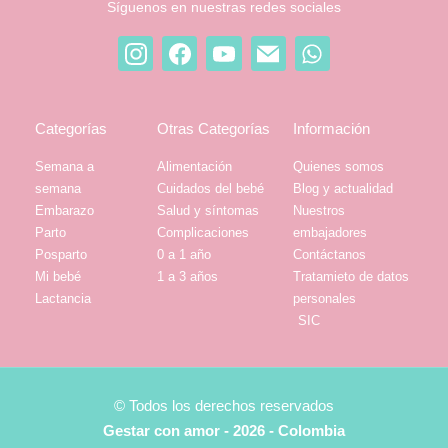
Síguenos en nuestras redes sociales
Categorías
Otras Categorías
Información
Semana a
Alimentación
Quienes somos
semana
Cuidados del bebé
Blog y actualidad
Embarazo
Salud y síntomas
Nuestros
Parto
Complicaciones
embajadores
Posparto
0 a 1 año
Contáctanos
Mi bebé
1 a 3 años
Tratamieto de datos
Lactancia
personales
SIC
© Todos los derechos reservados
Gestar con amor - 2026 - Colombia