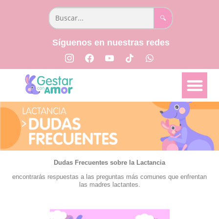
🔍
Síguenos en nuestras redes
📅 Semana a semana
👩🏻‍⚕️ Parto y Posparto
📖 Libro Creciendo Juntos
Dudas Frecuentes sobre la Lactancia
encontrarás respuestas a las preguntas más comunes que enfrentan
las madres lactantes.