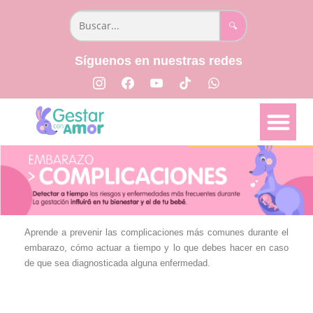
🔍
Síguenos en nuestras redes
📅 Semana a semana
👩🏻‍⚕️ Parto y Posparto
📖 Libro Creciendo Juntos
Aprende a prevenir las complicaciones más comunes durante el
embarazo, cómo actuar a tiempo y lo que debes hacer en caso
de que sea diagnosticada alguna enfermedad.