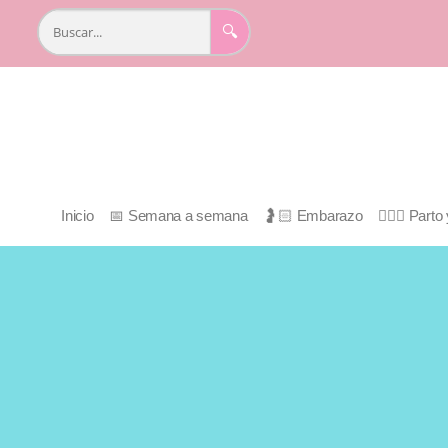
🔍
Inicio
📅 Semana a semana
🤰🏻 Embarazo
👩🏻‍⚕️ Part