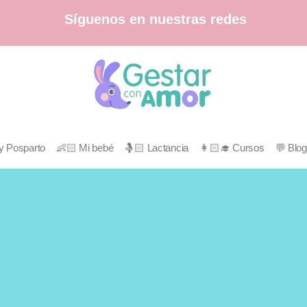
Síguenos en nuestras redes
o y Posparto
👶🏻 Mi bebé
🤱🏻 Lactancia
👩🏻‍🎓 Cursos
💬 Blog