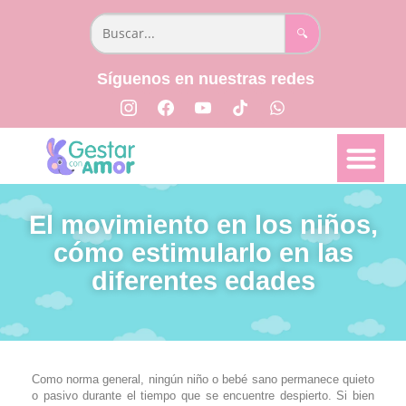
🔍
Síguenos en nuestras redes
📅 Semana a semana
👩🏻‍⚕️ Parto y Posparto
📖 Libro Creciendo Juntos
El movimiento en los niños,
cómo estimularlo en las
diferentes edades
Como norma general, ningún niño o bebé sano permanece quieto
o pasivo durante el tiempo que se encuentre despierto. Si bien