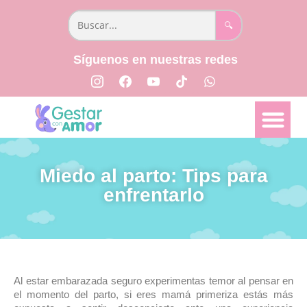
🔍
Síguenos en nuestras redes
📅 Semana a semana
👩🏻‍⚕️ Parto y Posparto
📖 Libro Creciendo Juntos
Miedo al parto: Tips para
enfrentarlo
Al estar embarazada seguro experimentas temor al pensar en
el momento del parto, si eres mamá primeriza estás más