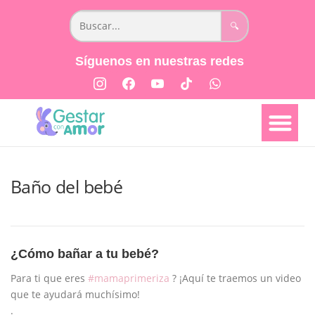
🔍
Síguenos en nuestras redes
📅 Semana a semana
👩🏻‍⚕️ Parto y Posparto
📖 Libro Creciendo Juntos
Baño del bebé
¿Cómo bañar a tu bebé?
Para ti que eres
#mamaprimeriza
? ¡Aquí te traemos un video
que te ayudará muchísimo!
.