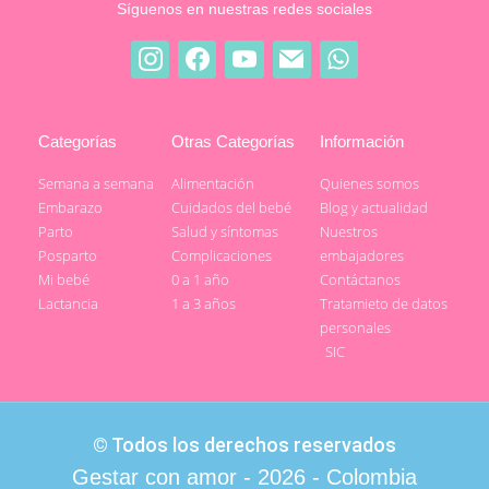
Síguenos en nuestras redes sociales
Categorías
Otras Categorías
Información
Semana a semana
Alimentación
Quienes somos
Embarazo
Cuidados del bebé
Blog y actualidad
Parto
Salud y síntomas
Nuestros
Posparto
Complicaciones
embajadores
Mi bebé
0 a 1 año
Contáctanos
Lactancia
1 a 3 años
Tratamieto de datos
personales
SIC
© Todos los derechos reservados
Gestar con amor - 2026 - Colombia