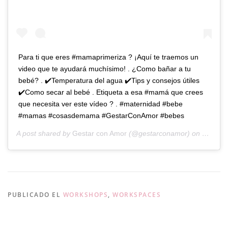
Para ti que eres #mamaprimeriza ? ¡Aquí te traemos un
video que te ayudará muchísimo! . ¿Como bañar a tu
bebé? . ✔️Temperatura del agua ✔️Tips y consejos útiles
✔️Como secar al bebé . Etiqueta a esa #mamá que crees
que necesita ver este vídeo ? . #maternidad #bebe
#mamas #cosasdemama #GestarConAmor #bebes
A post shared by
Gestar con Amor
(@gestarconamor) on
Nov 14,
PUBLICADO EL
WORKSHOPS
,
WORKSPACES