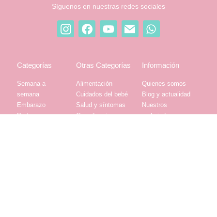
Síguenos en nuestras redes sociales
Categorías
Otras Categorías
Información
Semana a
Alimentación
Quienes somos
semana
Cuidados del bebé
Blog y actualidad
Embarazo
Salud y síntomas
Nuestros
Parto
Complicaciones
embajadores
Posparto
0 a 1 año
Contáctanos
Mi bebé
1 a 3 años
Tratamieto de datos
Lactancia
personales
SIC
© Todos los derechos reservados
Gestar con amor - 2026 - Colombia